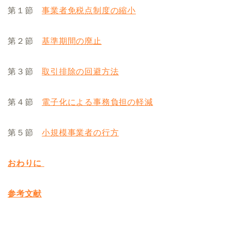
第１節
事業者免税点制度の縮小
第２節
基準期間の廃止
第３節
取引排除の回避方法
第４節
電子化による事務負担の軽減
第５節
小規模事業者の行方
おわりに
参考文献