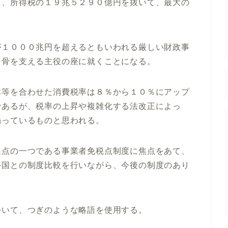
た、所得税の１９兆５２９０億円を抜いて、最大の
が１０００兆円を超えるともいわれる厳しい財政事
台骨を支える主役の座に就くことになる。
等を合わせた消費税率は８％から１０％にアップ
であるが、税率の上昇や複雑化する法改正によっ
陥っているものと思われる。
題点の一つである事業者免税点制度に焦点をあて、
外国との制度比較を行いながら、今後の制度のあり
ついて、つぎのような略語を使用する。