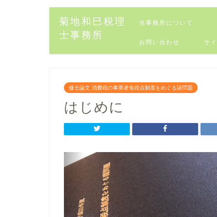
菊地和巳税理
当事務所について
士事務所
お問い合わせ
サ
修士論文 消費税の事業者免税点制度をめぐる諸問題
はじめに