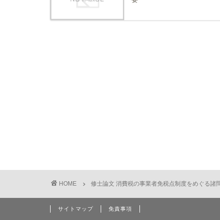
HOME
修士論文 消費税の事業者免税点制度をめぐる諸
サイトマップ
免責事項