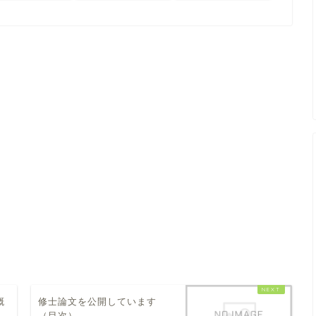
概
修士論文を公開しています
（目次）