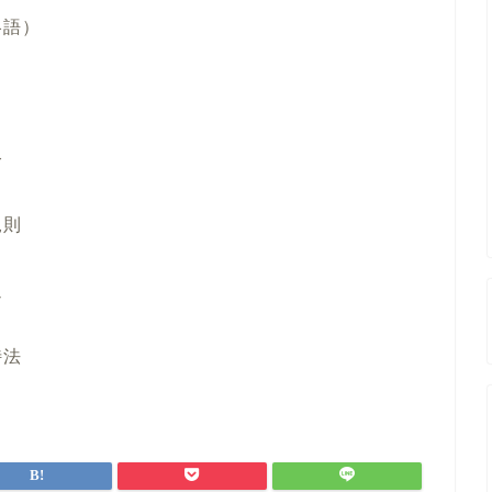
語）
令
則
通
法