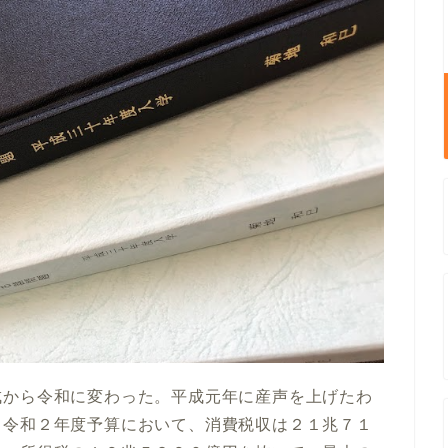
成から令和に変わった。平成元年に産声を上げたわ
。令和２年度予算において、消費税収は２１兆７１