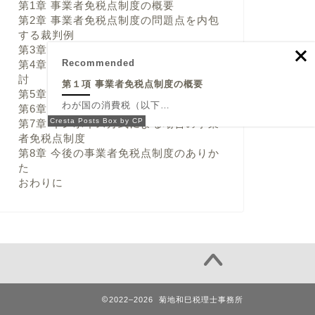
第1章 事業者免税点制度の概要
第2章 事業者免税点制度の問題点を内包
する裁判例
第3章 事業者免税点制度による益税
Recommended
第4章 基準期間による判定のあり方の検
討
第１項 事業者免税点制度の概要
第5章 免税点の基準金額について
わが国の消費税（以下…
第6章 法改正における問題点
Cresta Posts Box by CP
第7章 インボイス方式による場合の事業
者免税点制度
第8章 今後の事業者免税点制度のありか
た
おわりに
2022–2026 菊地和巳税理士事務所