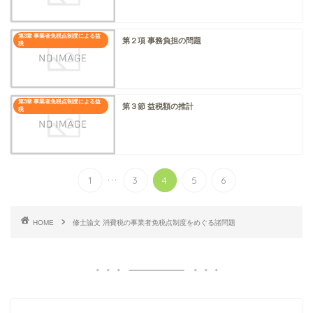
第3章 事業者免税点制度による益
第２項 事務負担の問題
税
第3章 事業者免税点制度による益
第３節 益税額の推計
税
...
1
3
4
5
6
HOME
修士論文 消費税の事業者免税点制度をめぐる諸問題