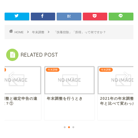
HOME
年末調整
「扶養控除」「所得」って何ですか？
RELATED POST
申告
年末調整
年末調整
末調整と確定申告の違
年末調整を行うとき
2021年の年末調整
とは？①
年と比べて変わった